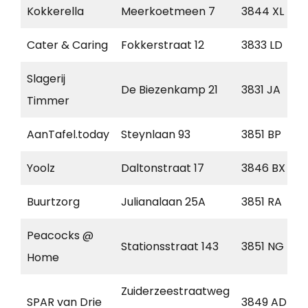
Kokkerella
Meerkoetmeen 7
3844 XL
Cater & Caring
Fokkerstraat 12
3833 LD
Slagerij
De Biezenkamp 21
3831 JA
Timmer
AanTafel.today
Steynlaan 93
3851 BP
Yoolz
Daltonstraat 17
3846 BX
Buurtzorg
Julianalaan 25A
3851 RA
Peacocks @
Stationsstraat 143
3851 NG
Home
Zuiderzeestraatweg
SPAR van Drie
3849 AD