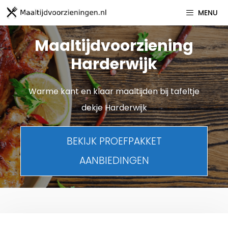
Spring
MENU
naar
inhoud
Maaltijdvoorziening
Harderwijk
Warme kant en klaar maaltijden bij tafeltje
dekje Harderwijk
BEKIJK PROEFPAKKET
AANBIEDINGEN