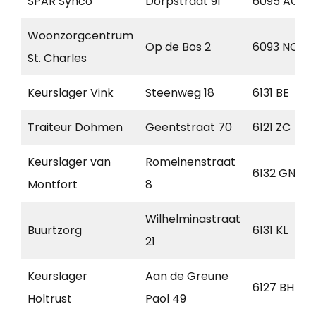
SPAR Synco
Dorpstraat 91
6095 AG
Woonzorgcentrum
Op de Bos 2
6093 NC
St. Charles
Keurslager Vink
Steenweg 18
6131 BE
Traiteur Dohmen
Geentstraat 70
6121 ZC
Keurslager van
Romeinenstraat
6132 GN
Montfort
8
Wilhelminastraat
Buurtzorg
6131 KL
21
Keurslager
Aan de Greune
6127 BH
Holtrust
Paol 49