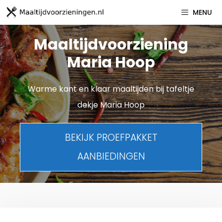
Spring
MENU
naar
inhoud
Maaltijdvoorziening
Maria Hoop
Warme kant en klaar maaltijden bij tafeltje
dekje Maria Hoop
BEKIJK PROEFPAKKET
AANBIEDINGEN