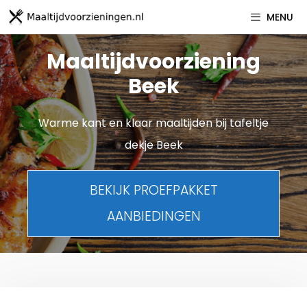
Spring
MENU
naar
inhoud
Maaltijdvoorziening
Beek
Warme kant en klaar maaltijden bij tafeltje
dekje Beek
BEKIJK PROEFPAKKET
AANBIEDINGEN