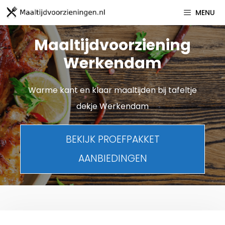
Spring
MENU
naar
inhoud
Maaltijdvoorziening
Werkendam
Warme kant en klaar maaltijden bij tafeltje
dekje Werkendam
BEKIJK PROEFPAKKET
AANBIEDINGEN