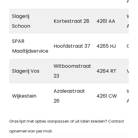
Aalb
Slagerij
Wijk
Kortestraat 28
4261 AA
Schoon
Aalb
SPAR
Hoofdstraat 37
4265 HJ
Gen
Maaltijdservice
Witboomstraat
Slagerij Vos
4264 RT
Vee
23
Azaleastraat
Wijk
Wijkestein
4261 CW
26
Aalb
Onze lijst met opties aanpassen of uit laten breiden? Contact
opnemen kan per mail.