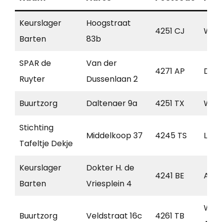
Keurslager
Hoogstraat
4251 CJ
Wer
Barten
83b
SPAR de
Van der
4271 AP
Dus
Ruyter
Dussenlaan 2
Buurtzorg
Daltenaer 9a
4251 TX
Wer
Stichting
Middelkoop 37
4245 TS
Leer
Tafeltje Dekje
Keurslager
Dokter H. de
4241 BE
Arke
Barten
Vriesplein 4
Wijk
Buurtzorg
Veldstraat 16c
4261 TB