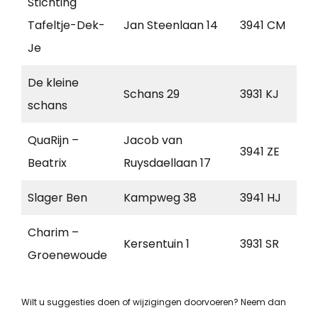
Stichting
Tafeltje-Dek-
Jan Steenlaan 14
3941 CM
D
Je
De kleine
Schans 29
3931 KJ
W
schans
QuaRijn –
Jacob van
3941 ZE
D
Beatrix
Ruysdaellaan 17
Slager Ben
Kampweg 38
3941 HJ
D
Charim –
Kersentuin 1
3931 SR
W
Groenewoude
Wilt u suggesties doen of wijzigingen doorvoeren? Neem dan