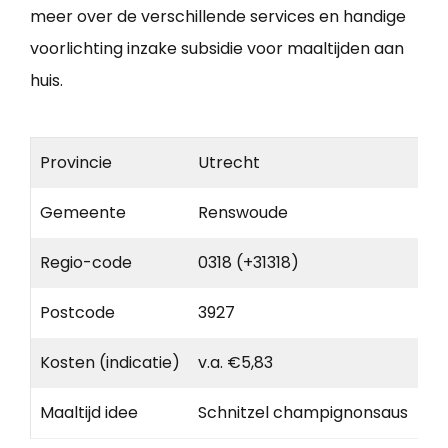
meer over de verschillende services en handige
voorlichting inzake subsidie voor maaltijden aan
huis.
Provincie
Utrecht
Gemeente
Renswoude
Regio-code
0318 (+31318)
Postcode
3927
Kosten (indicatie)
v.a. €5,83
Maaltijd idee
Schnitzel champignonsaus