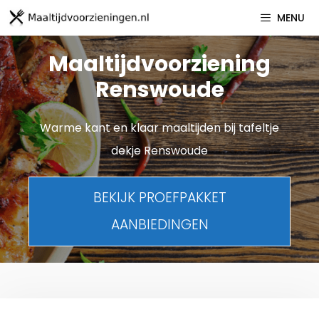
Spring
MENU
naar
inhoud
Maaltijdvoorziening
Renswoude
Warme kant en klaar maaltijden bij tafeltje
dekje Renswoude
BEKIJK PROEFPAKKET
AANBIEDINGEN