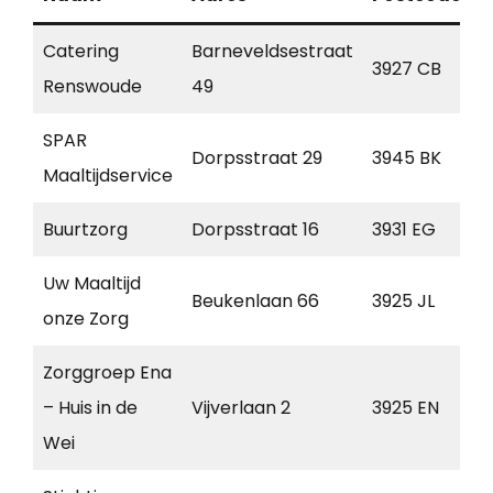
Catering
Barneveldsestraat
3927 CB
R
Renswoude
49
SPAR
Dorpsstraat 29
3945 BK
C
Maaltijdservice
Buurtzorg
Dorpsstraat 16
3931 EG
W
Uw Maaltijd
Beukenlaan 66
3925 JL
S
onze Zorg
Zorggroep Ena
– Huis in de
Vijverlaan 2
3925 EN
S
Wei