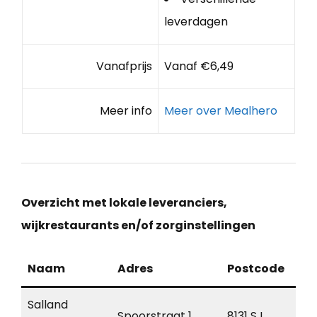
leverdagen
Vanafprijs
Vanaf €6,49
Meer info
Meer over Mealhero
Overzicht met lokale leveranciers,
wijkrestaurants en/of zorginstellingen
Naam
Adres
Postcode
Pla
Salland
Spoorstraat 1
8131 SJ
Wij