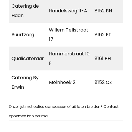
Catering de
Handelsweg 11-A
8152 BN
Lem
Haan
Willem Tellstraat
Buurtzorg
8162 ET
Ep
17
Hammerstraat 10
Qualicateraar
8161 PH
Ep
F
Catering By
Mölnhoek 2
8152 CZ
Lem
Erwin
Onze lijst met opties aanpassen of uit laten breiden? Contact
opnemen kan per mail.