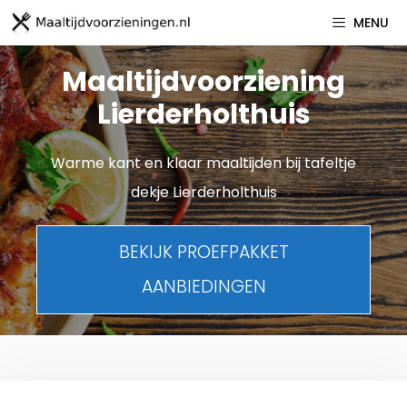
Spring
MENU
naar
inhoud
Maaltijdvoorziening
Lierderholthuis
Warme kant en klaar maaltijden bij tafeltje
dekje Lierderholthuis
BEKIJK PROEFPAKKET
AANBIEDINGEN