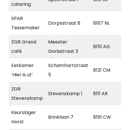
catering
SPAR
Dorpsstraat 8
8167 NL
Oe
Tessemaker
ZGR Grand
Meester
8151 AG
Lem
café
Gorisstraat 3
Eetkamer
Schamhartstraat
8121 CM
Ols
‘Hier is ut’
5
ZGR
Stevenskamp 1
8111 AR
Hee
Stevenskamp
Keurslager
Brinklaan 7
8161 CW
Ep
Horst