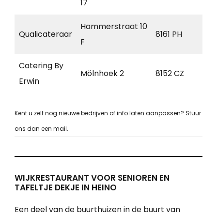
17
Hammerstraat 10
Qualicateraar
8161 PH
Ep
F
Catering By
Mölnhoek 2
8152 CZ
Lem
Erwin
Kent u zelf nog nieuwe bedrijven of info laten aanpassen? Stuur
ons dan een mail.
WIJKRESTAURANT VOOR SENIOREN EN
TAFELTJE DEKJE IN HEINO
Een deel van de buurthuizen in de buurt van