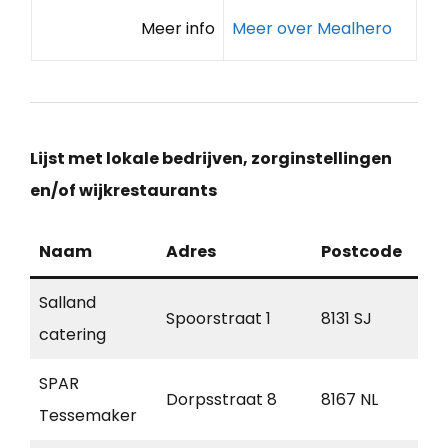
Meer info
Meer over Mealhero
Lijst met lokale bedrijven, zorginstellingen
en/of wijkrestaurants
Naam
Adres
Postcode
Pla
Salland
Spoorstraat 1
8131 SJ
Wij
catering
SPAR
Dorpsstraat 8
8167 NL
Oe
Tessemaker