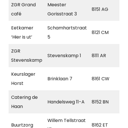
ZGR Grand
Meester
8151 AG
Lem
café
Gorisstraat 3
Eetkamer
Schamhartstraat
8121 CM
Ols
‘Hier is ut’
5
ZGR
Stevenskamp 1
8111 AR
Hee
Stevenskamp
Keurslager
Brinklaan 7
8161 CW
Ep
Horst
Catering de
Handelsweg 11-A
8152 BN
Lem
Haan
Willem Tellstraat
Buurtzorg
8162 ET
Ep