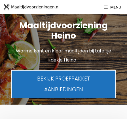
Spring
MENU
naar
inhoud
Maaltijdvoorziening
Heino
Warme kant en klaar maaltijden bij tafeltje
dekje Heino
BEKIJK PROEFPAKKET
AANBIEDINGEN