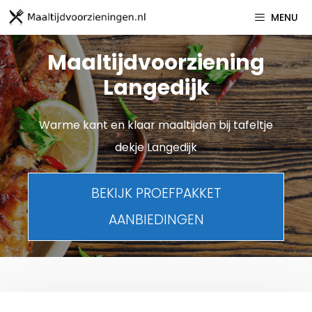
Spring
MENU
naar
inhoud
Maaltijdvoorziening
Langedijk
Warme kant en klaar maaltijden bij tafeltje
dekje Langedijk
BEKIJK PROEFPAKKET
AANBIEDINGEN