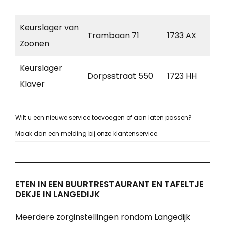
N
Keurslager van
N
Trambaan 71
1733 AX
Zoonen
N
Keurslager
N
Dorpsstraat 550
1723 HH
Klaver
S
Wilt u een nieuwe service toevoegen of aan laten passen?
Maak dan een melding bij onze klantenservice.
ETEN IN EEN BUURTRESTAURANT EN TAFELTJE
DEKJE IN LANGEDIJK
Meerdere zorginstellingen rondom Langedijk