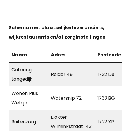
Schema met plaatselijke leveranciers,
wijkrestaurants en/of zorginstellingen
Naam
Adres
Postcode
P
Catering
Zu
Reiger 49
1722 DS
Langedijk
S
Wonen Plus
N
Watersnip 72
1733 BG
Welzijn
N
Dokter
Zu
Buitenzorg
1722 XR
Wilminkstraat 143
S