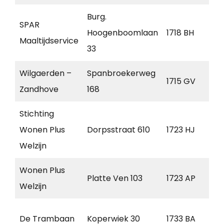
Burg.
SPAR
Hoogenboomlaan
1718 BH
H
Maaltijdservice
33
Wilgaerden –
Spanbroekerweg
1715 GV
S
Zandhove
168
Stichting
N
Wonen Plus
Dorpsstraat 610
1723 HJ
S
Welzijn
Wonen Plus
N
Platte Ven 103
1723 AP
Welzijn
S
N
De Trambaan
Koperwiek 30
1733 BA