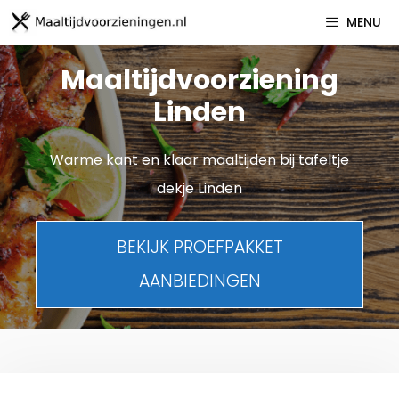
Spring
MENU
naar
inhoud
Maaltijdvoorziening
Linden
Warme kant en klaar maaltijden bij tafeltje
dekje Linden
BEKIJK PROEFPAKKET
AANBIEDINGEN