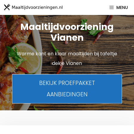
Spring
MENU
naar
inhoud
Maaltijdvoorziening
Vianen
Warme kant en klaar maaltijden bij tafeltje
dekje Vianen
BEKIJK PROEFPAKKET
AANBIEDINGEN