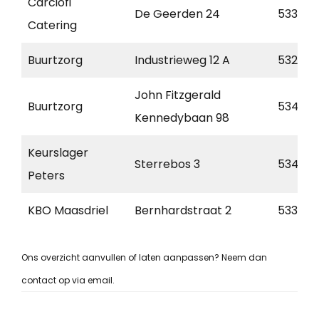
Carciofi
De Geerden 24
5334 L
Catering
Buurtzorg
Industrieweg 12 A
5324 J
John Fitzgerald
Buurtzorg
5345 H
Kennedybaan 98
Keurslager
Sterrebos 3
5344 A
Peters
KBO Maasdriel
Bernhardstraat 2
5331 TA
Ons overzicht aanvullen of laten aanpassen? Neem dan
contact op via email.