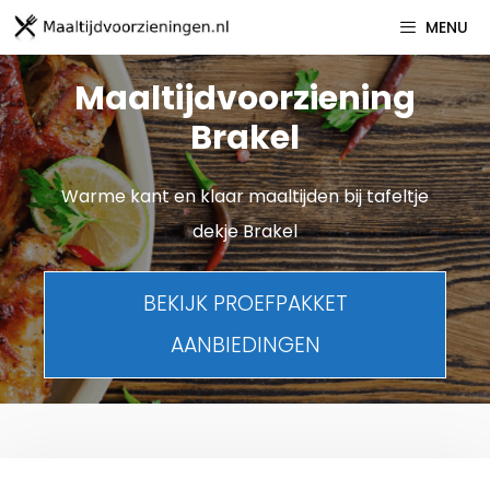
Spring
MENU
naar
inhoud
Maaltijdvoorziening
Brakel
Warme kant en klaar maaltijden bij tafeltje
dekje Brakel
BEKIJK PROEFPAKKET
AANBIEDINGEN