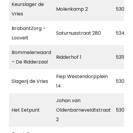
Keurslager de
Molenkamp 2
5306 
Vries
BrabantZorg –
Saturnusstraat 280
5345 L
Loovelt
Bommelerwaard
Ridderhof 1
5311 C
– De Ridderzaal
Fiep Westendorpplein
Slagerij de Vries
5301 P
14
Johan van
Het Eetpunt
Oldenbarneveldtstraat
5301 G
2