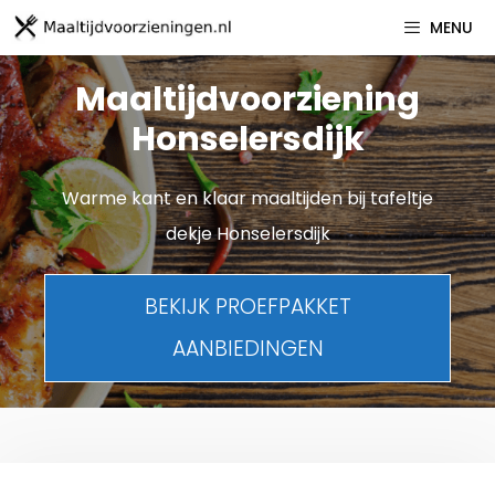
Spring
MENU
naar
inhoud
Maaltijdvoorziening
Honselersdijk
Warme kant en klaar maaltijden bij tafeltje
dekje Honselersdijk
BEKIJK PROEFPAKKET
AANBIEDINGEN