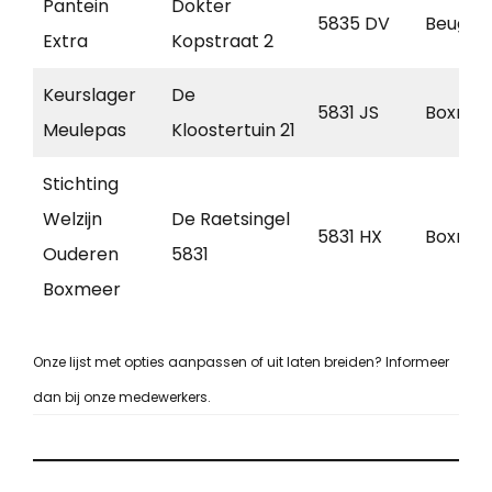
Pantein
Dokter
5835 DV
Beugen
Extra
Kopstraat 2
Keurslager
De
5831 JS
Boxmee
Meulepas
Kloostertuin 21
Stichting
Welzijn
De Raetsingel
5831 HX
Boxmee
Ouderen
5831
Boxmeer
Onze lijst met opties aanpassen of uit laten breiden? Informeer
dan bij onze medewerkers.