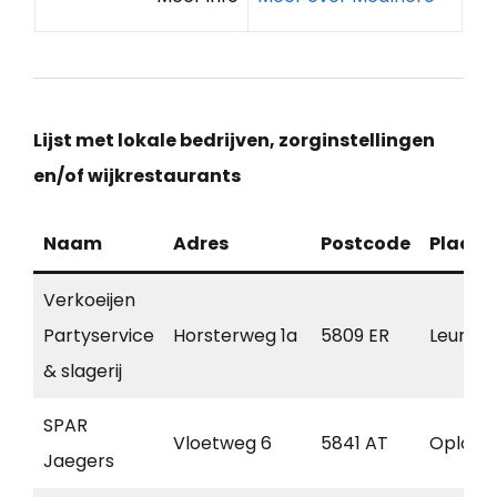
Lijst met lokale bedrijven, zorginstellingen
en/of wijkrestaurants
Naam
Adres
Postcode
Plaats
Verkoeijen
Partyservice
Horsterweg 1a
5809 ER
Leunen
& slagerij
SPAR
Vloetweg 6
5841 AT
Oploo
Jaegers