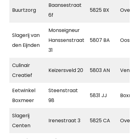
Baansestraat
Buurtzorg
5825 BX
Overlo
6f
Monseigneur
Slagerij van
Hanssenstraat
5807 BA
Oostru
den Eijnden
31
Culinair
Keizersveld 20
5803 AN
Venray
Creatief
Eetwinkel
Steenstraat
5831 JJ
Boxmee
Boxmeer
98
Slagerij
Irenestraat 3
5825 CA
Overlo
Centen