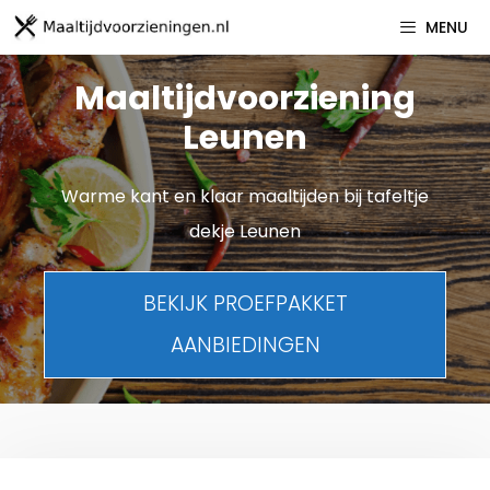
Spring
MENU
naar
inhoud
Maaltijdvoorziening
Leunen
Warme kant en klaar maaltijden bij tafeltje
dekje Leunen
BEKIJK PROEFPAKKET
AANBIEDINGEN