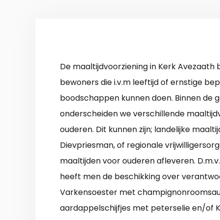
De maaltijdvoorziening in Kerk Avezaath b
bewoners die i.v.m leeftijd of ernstige b
boodschappen kunnen doen. Binnen de g
onderscheiden we verschillende maaltijd
ouderen. Dit kunnen zijn; landelijke maalti
Dievpriesman, of regionale vrijwilligersor
maaltijden voor ouderen afleveren. D.m.v
heeft men de beschikking over verantwoo
Varkensoester met champignonroomsaus
aardappelschijfjes met peterselie en/of 