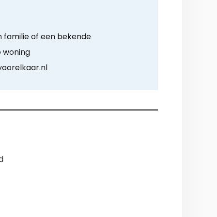
n familie of een bekende
e woning
voorelkaar.nl
d