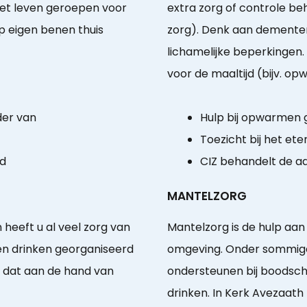
het leven geroepen voor
extra zorg of controle be
 eigen benen thuis
zorg). Denk aan demente
lichamelijke beperkingen.
voor de maaltijd (bijv. o
der van
Hulp bij opwarmen
Toezicht bij het ete
id
CIZ behandelt de a
MANTELZORG
 heeft u al veel zorg van
Mantelzorg is de hulp aa
 en drinken georganiseerd
omgeving. Onder sommig
t dat aan de hand van
ondersteunen bij boodsc
drinken. In Kerk Avezaath z