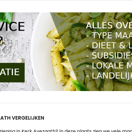
ATH VERGELIJKEN
ening in Kerk Avezaath? In deze plaats zien we vele maalt