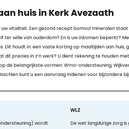
aan huis in Kerk Avezaath
r uw vitaliteit. Een gezond recept bomvol mineralen staa
lf ter wille van ouderdom? En is uw inkomen beperkt? Met 
s. Dit houdt in: een vaste korting op maaltijden aan huis
aat dit precies in z’n werk? U dient rekening te houden m
 op de belangrijkste vormen: Wmo-ondersteuning, Wijkver
sschien kunt u een aanvraag indienen voor bijzondere bij
WLZ
ondersteuning) wordt
De wet langdurige zorg i