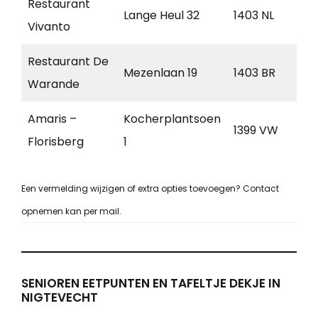
Restaurant
Lange Heul 32
1403 NL
Bu
Vivanto
Restaurant De
Mezenlaan 19
1403 BR
Bu
Warande
Amaris –
Kocherplantsoen
1399 VW
Mu
Florisberg
1
Een vermelding wijzigen of extra opties toevoegen? Contact
opnemen kan per mail.
SENIOREN EETPUNTEN EN TAFELTJE DEKJE IN
NIGTEVECHT