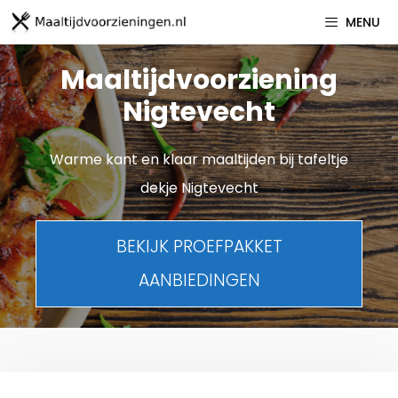
Spring
MENU
naar
inhoud
Maaltijdvoorziening
Nigtevecht
Warme kant en klaar maaltijden bij tafeltje
dekje Nigtevecht
BEKIJK PROEFPAKKET
AANBIEDINGEN