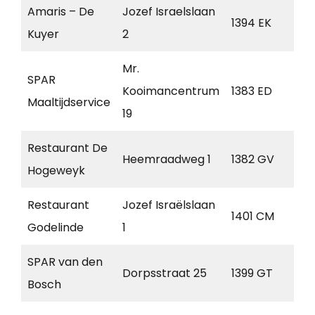
Amaris – De
Jozef Israelslaan
Ne
1394 EK
Kuyer
2
de
Mr.
SPAR
Kooimancentrum
1383 ED
W
Maaltijdservice
19
Restaurant De
Heemraadweg 1
1382 GV
W
Hogeweyk
Restaurant
Jozef Israëlslaan
1401 CM
Bu
Godelinde
1
SPAR van den
Dorpsstraat 25
1399 GT
Mu
Bosch