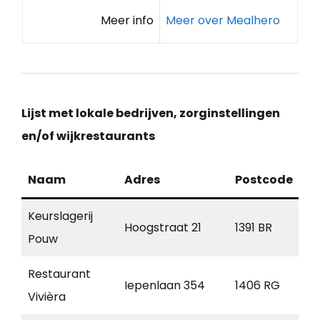
Meer info
Meer over Mealhero
Lijst met lokale bedrijven, zorginstellingen
en/of wijkrestaurants
Naam
Adres
Postcode
Pl
Keurslagerij
Hoogstraat 21
1391 BR
Ab
Pouw
Restaurant
Iepenlaan 354
1406 RG
Bu
Vivièra