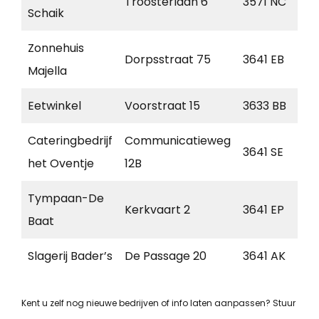
Troosterlaan 6
3571 NC
U
Schaik
Zonnehuis
Dorpsstraat 75
3641 EB
M
Majella
Eetwinkel
Voorstraat 15
3633 BB
V
Cateringbedrijf
Communicatieweg
3641 SE
M
het Oventje
12B
Tympaan-De
Kerkvaart 2
3641 EP
M
Baat
Slagerij Bader’s
De Passage 20
3641 AK
M
Kent u zelf nog nieuwe bedrijven of info laten aanpassen? Stuur