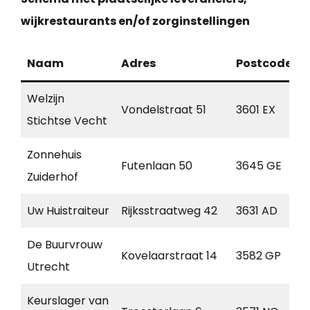
wijkrestaurants en/of zorginstellingen
Naam
Adres
Postcode
Welzijn
Vondelstraat 51
3601 EX
Stichtse Vecht
Zonnehuis
Futenlaan 50
3645 GE
Zuiderhof
Uw Huistraiteur
Rijksstraatweg 42
3631 AD
N
De Buurvrouw
Kovelaarstraat 14
3582 GP
U
Utrecht
Keurslager van