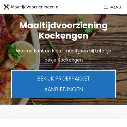
Spring
MENU
naar
inhoud
Maaltijdvoorziening
Kockengen
Warme kant en klaar maaltijden bij tafeltje
dekje Kockengen
BEKIJK PROEFPAKKET
AANBIEDINGEN