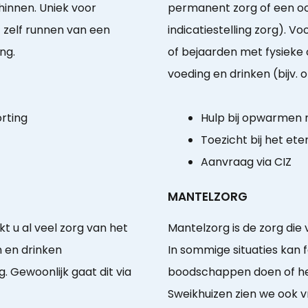
innen. Uniek voor
permanent zorg of een oo
 zelf runnen van een
indicatiestelling zorg). 
ng.
of bejaarden met fysieke 
voeding en drinken (bijv.
orting
Hulp bij opwarmen
Toezicht bij het ete
Aanvraag via CIZ
MANTELZORG
t u al veel zorg van het
Mantelzorg is de zorg die
n en drinken
In sommige situaties kan 
 Gewoonlijk gaat dit via
boodschappen doen of het
Sweikhuizen zien we ook vr