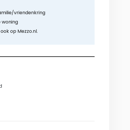
amilie/vriendenkring
e woning
 ook op Mezzo.nl.
d