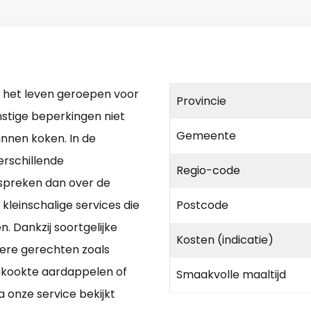
in het leven geroepen voor
Provincie
rnstige beperkingen niet
Gemeente
nnen koken. In de
erschillende
Regio-code
 spreken dan over de
 kleinschalige services die
Postcode
 Dankzij soortgelijke
Kosten (indicatie)
kere gerechten zoals
ekookte aardappelen of
Smaakvolle maaltijd
a onze service bekijkt