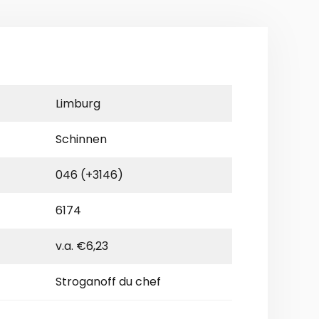
Limburg
Schinnen
046 (+3146)
6174
v.a. €6,23
Stroganoff du chef