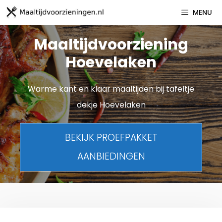
Spring
MENU
naar
inhoud
Maaltijdvoorziening
Hoevelaken
Warme kant en klaar maaltijden bij tafeltje
dekje Hoevelaken
BEKIJK PROEFPAKKET
AANBIEDINGEN