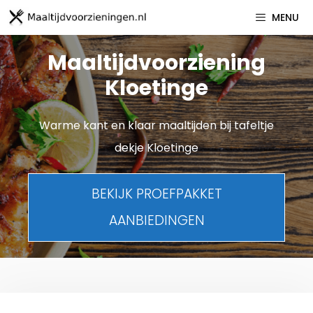
Spring
MENU
naar
inhoud
Maaltijdvoorziening
Kloetinge
Warme kant en klaar maaltijden bij tafeltje
dekje Kloetinge
BEKIJK PROEFPAKKET
AANBIEDINGEN