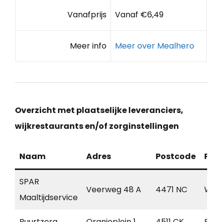
Vanafprijs
Vanaf €6,49
Meer info
Meer over Mealhero
Overzicht met plaatselijke leveranciers,
wijkrestaurants en/of zorginstellingen
Naam
Adres
Postcode
Pla
SPAR
Veerweg 48 A
4471 NC
Wolp
Maaltijdservice
Buurtzorg
Oranjeplein 1
4511 CK
Bres