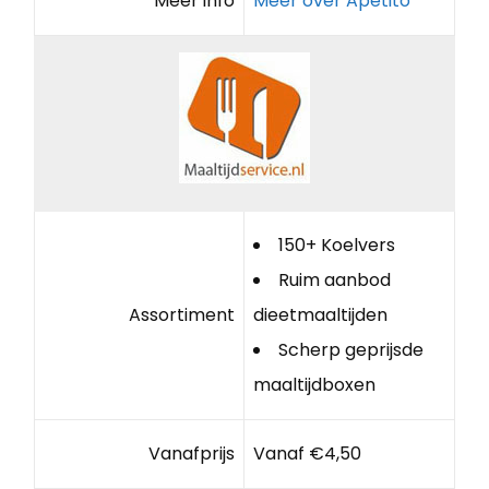
Meer info
Meer over Apetito
150+ Koelvers
Ruim aanbod
Assortiment
dieetmaaltijden
Scherp geprijsde
maaltijdboxen
Vanafprijs
Vanaf €4,50