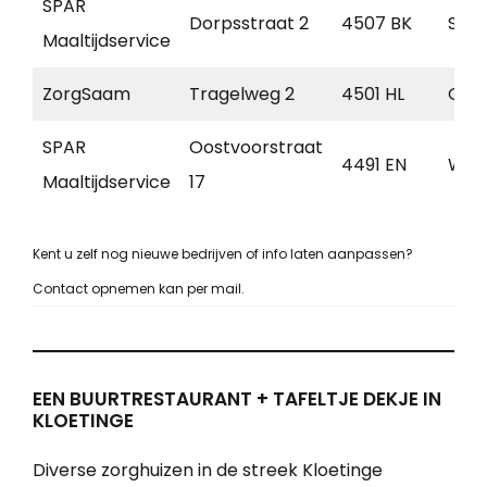
SPAR
Dorpsstraat 2
4507 BK
Scho
Maaltijdservice
ZorgSaam
Tragelweg 2
4501 HL
Oos
SPAR
Oostvoorstraat
4491 EN
Wis
Maaltijdservice
17
Kent u zelf nog nieuwe bedrijven of info laten aanpassen?
Contact opnemen kan per mail.
EEN BUURTRESTAURANT + TAFELTJE DEKJE IN
KLOETINGE
Diverse zorghuizen in de streek Kloetinge