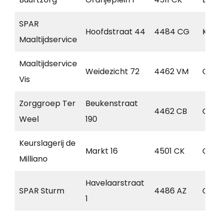
SPAR
Hoofdstraat 44
4484 CG
Kor
Maaltijdservice
Maaltijdservice
Weidezicht 72
4462 VM
Goe
Vis
Zorggroep Ter
Beukenstraat
4462 CB
Goe
Weel
190
Keurslagerij de
Markt 16
4501 CK
Oos
Milliano
Havelaarstraat
SPAR Sturm
4486 AZ
Coli
1