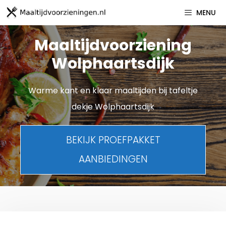
Spring
MENU
naar
inhoud
Maaltijdvoorziening
Wolphaartsdijk
Warme kant en klaar maaltijden bij tafeltje
dekje Wolphaartsdijk
BEKIJK PROEFPAKKET
AANBIEDINGEN