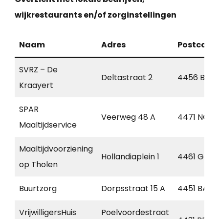
wijkrestaurants en/of zorginstellingen
Naam
Adres
Postcode
SVRZ – De
Deltastraat 2
4456 BB
Kraayert
SPAR
Veerweg 48 A
4471 NC
Maaltijdservice
Maaltijdvoorziening
Hollandiaplein 1
4461 GT
op Tholen
Buurtzorg
Dorpsstraat 15 A
4451 BA
VrijwilligersHuis
Poelvoordestraat