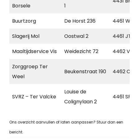
4431 BP
Borsele
1
Buurtzorg
De Horst 236
4461 WZ
Slagerij Mol
Oostwal 2
4461 JT
Maaltijdservice Vis
Weidezicht 72
4462 VM
Zorggroep Ter
Beukenstraat 190
4462 CB
Weel
Louise de
SVRZ – Ter Valcke
4461 SP
Colignylaan 2
Ons overzicht aanvullen of laten aanpassen? Stuur dan een
bericht.