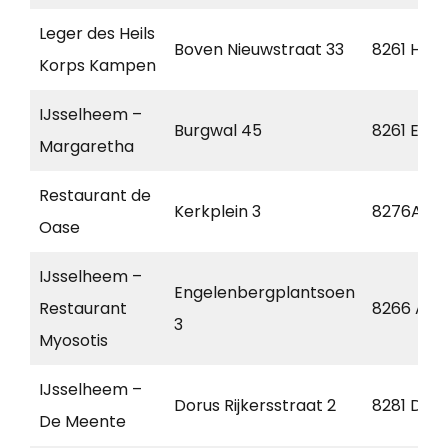
Leger des Heils
Boven Nieuwstraat 33
8261 HA
Korps Kampen
IJsselheem –
Burgwal 45
8261 EP
Margaretha
Restaurant de
Kerkplein 3
8276AM
Oase
IJsselheem –
Engelenbergplantsoen
Restaurant
8266 AB
3
Myosotis
IJsselheem –
Dorus Rijkersstraat 2
8281 DG
De Meente