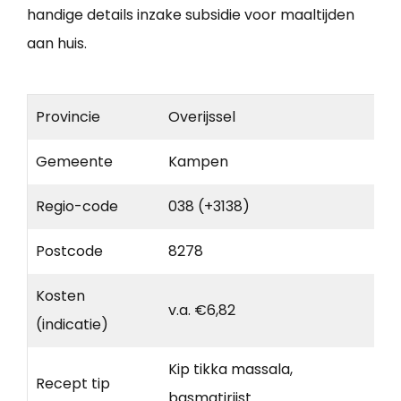
handige details inzake subsidie voor maaltijden
aan huis.
Provincie
Overijssel
Gemeente
Kampen
Regio-code
038 (+3138)
Postcode
8278
Kosten
v.a. €6,82
(indicatie)
Kip tikka massala,
Recept tip
basmatirijst