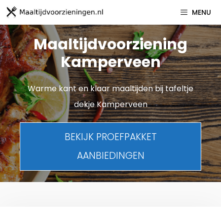
Spring
MENU
naar
inhoud
Maaltijdvoorziening
Kamperveen
Warme kant en klaar maaltijden bij tafeltje
dekje Kamperveen
BEKIJK PROEFPAKKET
AANBIEDINGEN