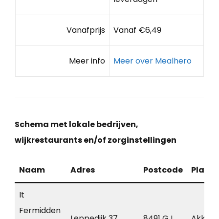
Vanafprijs
Vanaf €6,49
Meer info
Meer over Mealhero
Schema met lokale bedrijven,
wijkrestaurants en/of zorginstellingen
Naam
Adres
Postcode
Plaats
It
Fermidden
Leppedijk 37
8491 GJ
Akkru