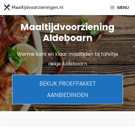
Spring
MENU
naar
inhoud
Maaltijdvoorziening
Aldeboarn
Warme kant en klaar maaltijden bij tafeltje
dekje Aldeboarn
BEKIJK PROEFPAKKET
AANBIEDINGEN