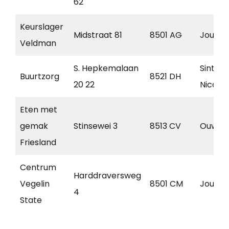
62
Keurslager
Midstraat 81
8501 AG
Joure
Veldman
S. Hepkemalaan
Sint
Buurtzorg
8521 DH
20 22
Nicola
Eten met
gemak
Stinsewei 3
8513 CV
Ouwste
Friesland
Centrum
Harddraversweg
Vegelin
8501 CM
Joure
4
State