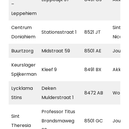
–
Leppehiem
Centrum
Sint
Stationsstraat 1
8521 JT
Doniahiem
Nicola
Buurtzorg
Midstraat 59
8501 AE
Joure
Keurslager
Kleef 9
8491 BX
Akkru
Spijkerman
Lycklama
Deken
8472 AB
Wolve
Stins
Mulderstraat 1
Professor Titus
Sint
Brandsmaweg
8501 GC
Joure
Theresia