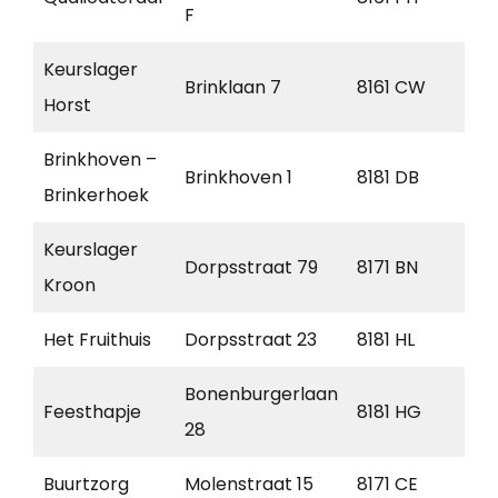
F
Keurslager
Brinklaan 7
8161 CW
Ep
Horst
Brinkhoven –
Brinkhoven 1
8181 DB
Hee
Brinkerhoek
Keurslager
Dorpsstraat 79
8171 BN
Vaa
Kroon
Het Fruithuis
Dorpsstraat 23
8181 HL
Hee
Bonenburgerlaan
Feesthapje
8181 HG
Hee
28
Buurtzorg
Molenstraat 15
8171 CE
Vaa