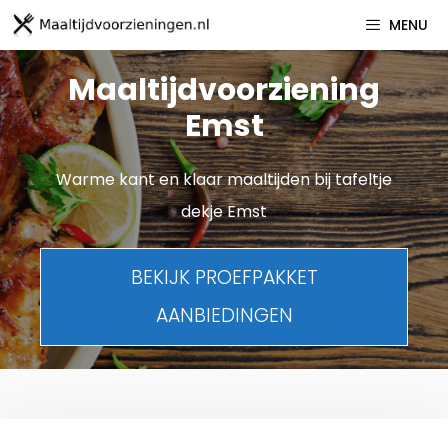
Spring
MENU
naar
inhoud
Maaltijdvoorziening
Emst
Warme kant en klaar maaltijden bij tafeltje
dekje Emst
BEKIJK PROEFPAKKET
AANBIEDINGEN