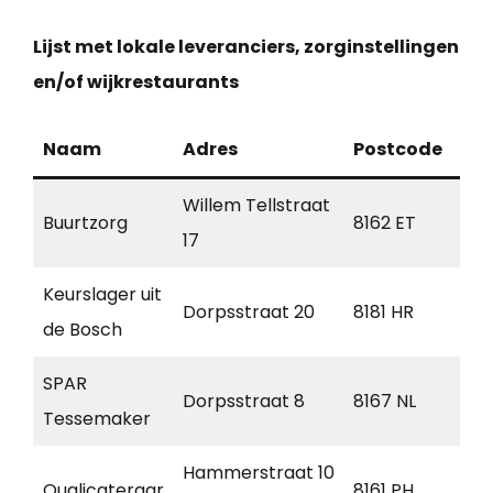
Lijst met lokale leveranciers, zorginstellingen
en/of wijkrestaurants
Naam
Adres
Postcode
Pla
Willem Tellstraat
Buurtzorg
8162 ET
Ep
17
Keurslager uit
Dorpsstraat 20
8181 HR
Hee
de Bosch
SPAR
Dorpsstraat 8
8167 NL
Oe
Tessemaker
Hammerstraat 10
Qualicateraar
8161 PH
Ep