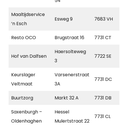
54
Maaltijdservice
Esweg 9
7683 VH
D
‘n Esch
Resto OCO
Brugstraat 16
7731 CT
O
Haersolteweg
Hof van Dalfsen
7722 SE
Da
3
Keurslager
Varsenerstraat
7731 DC
O
Veltmaat
3A
Buurtzorg
Markt 32 A
7731 DB
O
Saxenburgh –
Hessel
7731 CL
O
Oldenhaghen
Mulertstraat 22