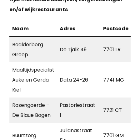
en/of wijkrestaurants
Naam
Adres
Postcode
Pl
Baalderborg
De Tjalk 49
7701 LR
De
Groep
Maaltijdspecialist
Auke en Gerda
Data 24-26
7741 MG
Co
Kiel
Rosengaerde –
Pastoriestraat
7721 CT
Da
De Blaue Bogen
1
Julianastraat
Buurtzorg
7701 GM
De