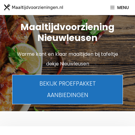
Spring
MENU
naar
inhoud
Maaltijdvoorziening
Nieuwleusen
Warme kant en klaar maaltijden bij tafeltje
dekje Nieuwleusen
BEKIJK PROEFPAKKET
AANBIEDINGEN