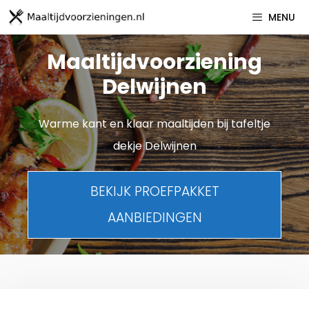
Spring
MENU
naar
inhoud
Maaltijdvoorziening
Delwijnen
Warme kant en klaar maaltijden bij tafeltje
dekje Delwijnen
BEKIJK PROEFPAKKET
AANBIEDINGEN