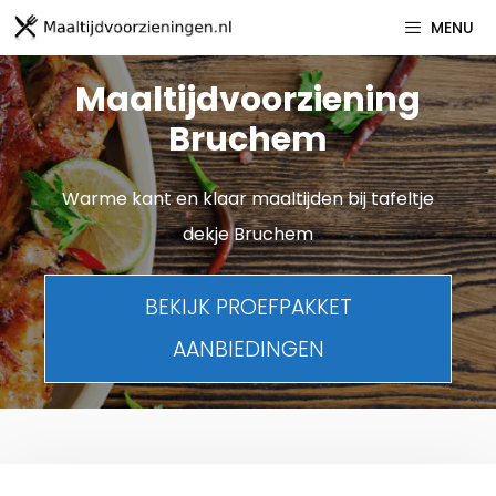
Spring
MENU
naar
inhoud
Maaltijdvoorziening
Bruchem
Warme kant en klaar maaltijden bij tafeltje
dekje Bruchem
BEKIJK PROEFPAKKET
AANBIEDINGEN