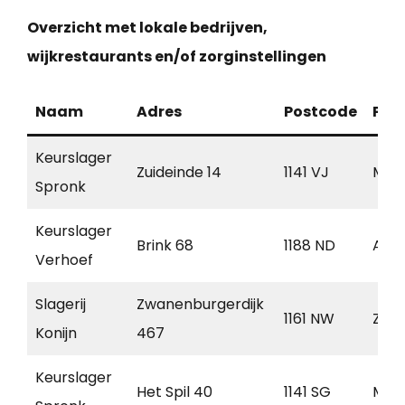
Overzicht met lokale bedrijven,
wijkrestaurants en/of zorginstellingen
Naam
Adres
Postcode
Pla
Keurslager
Zuideinde 14
1141 VJ
Mon
Spronk
Keurslager
Brink 68
1188 ND
Ams
Verhoef
Slagerij
Zwanenburgerdijk
1161 NW
Zwa
Konijn
467
Keurslager
Het Spil 40
1141 SG
Mon