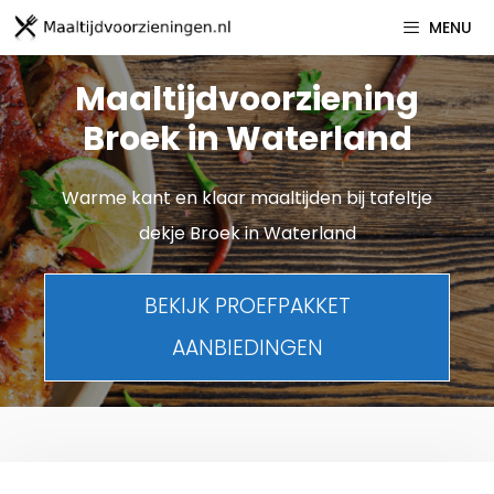
Spring
MENU
naar
inhoud
Maaltijdvoorziening
Broek in Waterland
Warme kant en klaar maaltijden bij tafeltje
dekje Broek in Waterland
BEKIJK PROEFPAKKET
AANBIEDINGEN