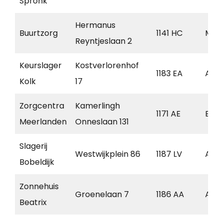
Spronk
Hermanus
Buurtzorg
1141 HC
Mon
Reyntjeslaan 2
Keurslager
Kostverlorenhof
1183 EA
Ams
Kolk
17
Zorgcentra
Kamerlingh
1171 AE
Bad
Meerlanden
Onneslaan 131
Slagerij
Westwijkplein 86
1187 LV
Ams
Bobeldijk
Zonnehuis
Groenelaan 7
1186 AA
Ams
Beatrix