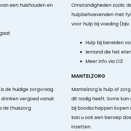
 van een huishouden en
Omstandigheden zoals: d
hulpbehoevenden met fys
voor hulp bij voeding (bijv.
 gaat
Hulp bij bereiden va
Iemand die het ete
Meer info via CIZ
MANTELZORG
 is de huidige zorgvraag
Mantelzorg is hulp of zor
n drinken vergoed vanuit
dit nodig heeft. Soms kan 
ia de thuiszorg
bij boodschappen kopen o
kan u ook een beroep doen 
inzetten.