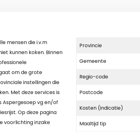
lle mensen die i.v.m
Provincie
niet kunnen koken. Binnen
Gemeente
ofessionele
 gaat om de grote
Regio-code
ovinciale instellingen die
en. Met deze services is
Postcode
ls Aspergesoep vg en/of
Kosten (indicatie)
iesrijst. Op deze pagina
ke voorlichting inzake
Maaltijd tip