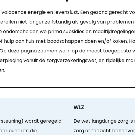
 voldoende energie en levenslust. Een gezond gerecht vol 
ellen niet langer zelfstandig als gevolg van problemen
p onderscheiden we prima subsidies en maaltijdregeling
of hulp aan huis met boodschappen doen en/of koken. Hoe 
. Op deze pagina zoomen we in op de meest toegepaste w
rpleging vanuit de zorgverzekeringswet, en tijdelijke ma
en.
WLZ
steuning) wordt geregeld
De wet langdurige zorg i
oor ouderen die
zorg of toezicht behoeven