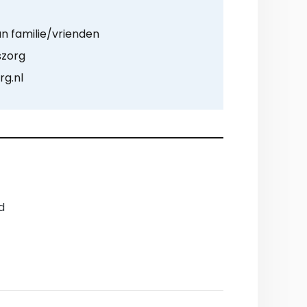
n familie/vrienden
szorg
rg.nl
d