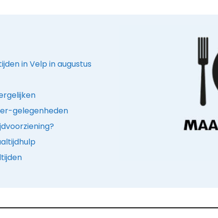
ijden in Velp in augustus
ergelijken
iner-gelegenheden
jdvoorziening?
ltijdhulp
tijden