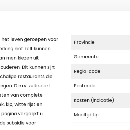
in het leven geroepen voor
Provincie
rking niet zelf kunnen
Gemeente
n men kiezen uit
ouderen. Dit kunnen zijn;
Regio-code
nschalige restaurants die
gen. D.m.v. zulk soort
Postcode
ieten van complete
Kosten (indicatie)
 kip, witte rijst en
pagina vergelijkt u
Maaltijd tip
nde subsidie voor