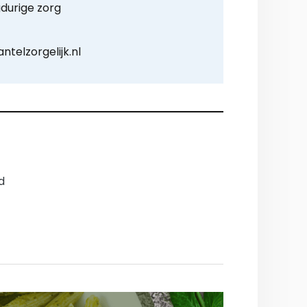
durige zorg
telzorgelijk.nl
d