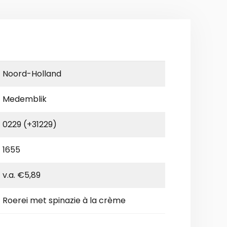
Noord-Holland
Medemblik
0229 (+31229)
1655
v.a. €5,89
Roerei met spinazie à la crème