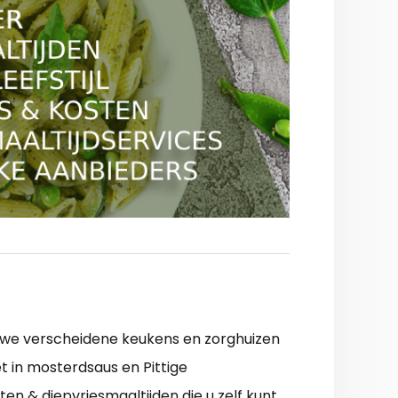
en we verscheidene keukens en zorghuizen
 in mosterdsaus en Pittige
en & diepvriesmaaltijden die u zelf kunt