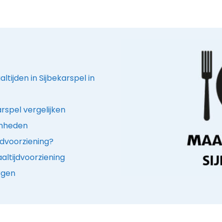
ltijden in Sijbekarspel in
rspel vergelijken
enheden
jdvoorziening?
ltijdvoorziening
rgen