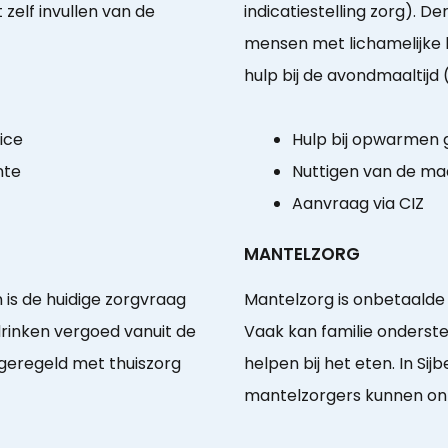
zelf invullen van de
indicatiestelling zorg). 
mensen met lichamelijke h
hulp bij de avondmaaltijd (b
vice
Hulp bij opwarmen
nte
Nuttigen van de maa
Aanvraag via CIZ
MANTELZORG
n is de huidige zorgvraag
Mantelzorg is onbetaalde
drinken vergoed vanuit de
Vaak kan familie onderst
 geregeld met thuiszorg
helpen bij het eten. In Sijb
mantelzorgers kunnen ont