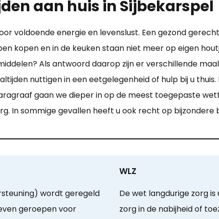
jden aan huis in Sijbekarspel
voor voldoende energie en levenslust. Een gezond gerec
ppen kopen en in de keuken staan niet meer op eigen hou
middelen? Als antwoord daarop zijn er verschillende maal
jden nuttigen in een eetgelegenheid of hulp bij u thuis. H
paragraaf gaan we dieper in op de meest toegepaste wet
rg. In sommige gevallen heeft u ook recht op bijzondere
WLZ
steuning) wordt geregeld
De wet langdurige zorg is
leven geroepen voor
zorg in de nabijheid of t