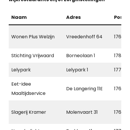
Naam
Adres
Postc
Wonen Plus Welzijn
Vreedenhoff 64
1761 BR
Stichting Vrijwaard
Borneolaan 1
1781 DL
Lelypark
Lelypark 1
1771 C
Eet-idee
De Langering 11E
1761 AS
Maaltijdservice
Slagerij Kramer
Molenvaart 31
1761 A