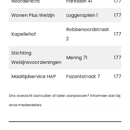
Noorderlicht
Parklaan 41
1777 B
Wonen Plus Welzijn
Loggersplein 1
1771 CE
Robbenoordstraat
Kapellehof
1779 B
2
Stichting
Mering 71
1777 D
Welzijnsvoorzieningen
Maaltijdservice HAP
Fazantstraat 7
1771 C
Ons overzicht aanvullen of laten aanpassen? Informeer dan bij
onze medewerkers.