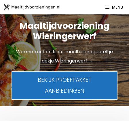
Spring
MENU
naar
inhoud
Maaltijdvoorziening
Wieringerwerf
Warme kant en klaar maaltijden bij tafeltje
dekje Wieringerwerf
BEKIJK PROEFPAKKET
AANBIEDINGEN