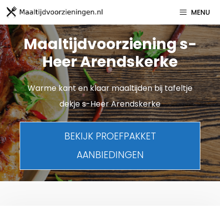
Spring
MENU
naar
inhoud
Maaltijdvoorziening s-
Heer Arendskerke
Warme kant en klaar maaltijden bij tafeltje
dekje s-Heer Arendskerke
BEKIJK PROEFPAKKET
AANBIEDINGEN