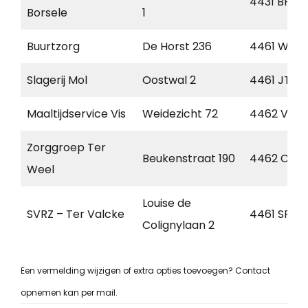
4431 BP
Borsele
1
Buurtzorg
De Horst 236
4461 WZ
Slagerij Mol
Oostwal 2
4461 JT
Maaltijdservice Vis
Weidezicht 72
4462 VM
Zorggroep Ter
Beukenstraat 190
4462 CB
Weel
Louise de
SVRZ – Ter Valcke
4461 SP
Colignylaan 2
Een vermelding wijzigen of extra opties toevoegen? Contact
opnemen kan per mail.