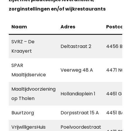
zorginstellingen en/of wijkrestaurants
Naam
Adres
Postcode
SVRZ – De
Deltastraat 2
4456 BB
Kraayert
SPAR
Veerweg 48 A
4471 NC
Maaltijdservice
Maaltijdvoorziening
Hollandiaplein 1
4461 GT
op Tholen
Buurtzorg
Dorpsstraat 15 A
4451 BA
VrijwilligersHuis
Poelvoordestraat