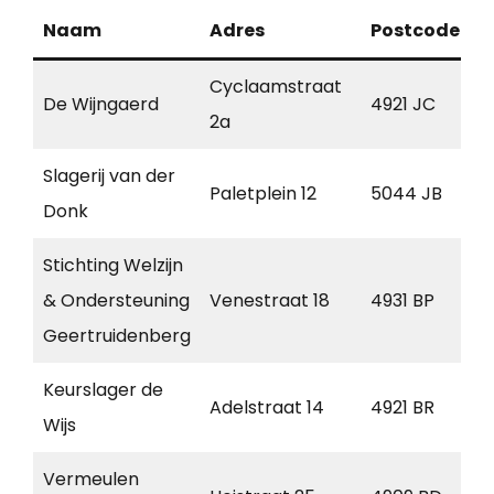
Naam
Adres
Postcode
P
Cyclaamstraat
De Wijngaerd
4921 JC
M
2a
Slagerij van der
Paletplein 12
5044 JB
T
Donk
Stichting Welzijn
& Ondersteuning
Venestraat 18
4931 BP
G
Geertruidenberg
Keurslager de
Adelstraat 14
4921 BR
M
Wijs
Vermeulen