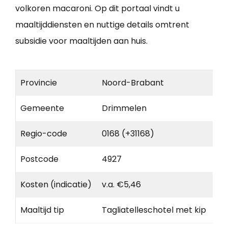
volkoren macaroni. Op dit portaal vindt u
maaltijddiensten en nuttige details omtrent
subsidie voor maaltijden aan huis.
Provincie
Noord-Brabant
Gemeente
Drimmelen
Regio-code
0168 (+31168)
Postcode
4927
Kosten (indicatie)
v.a. €5,46
Maaltijd tip
Tagliatelleschotel met kip