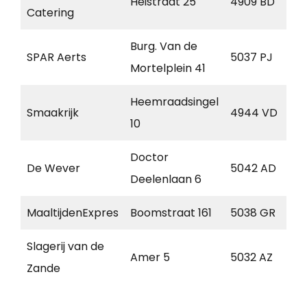
Heistraat 25
4909 BD
O
Catering
Burg. Van de
SPAR Aerts
5037 PJ
T
Mortelplein 41
Heemraadsingel
Smaakrijk
4944 VD
R
10
Doctor
De Wever
5042 AD
T
Deelenlaan 6
MaaltijdenExpres
Boomstraat 161
5038 GR
T
Slagerij van de
Amer 5
5032 AZ
T
Zande