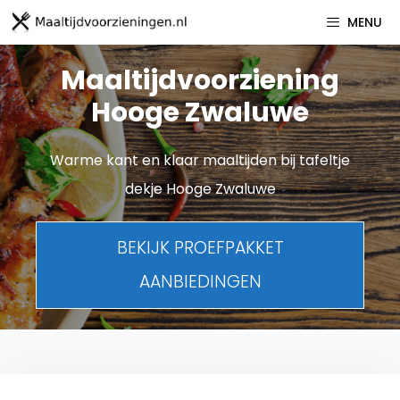
Spring
MENU
naar
inhoud
Maaltijdvoorziening
Hooge Zwaluwe
Warme kant en klaar maaltijden bij tafeltje
dekje Hooge Zwaluwe
BEKIJK PROEFPAKKET
AANBIEDINGEN