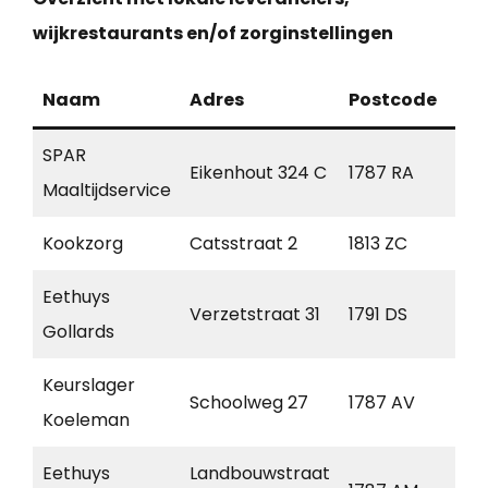
wijkrestaurants en/of zorginstellingen
Naam
Adres
Postcode
Pla
SPAR
Eikenhout 324 C
1787 RA
Jul
Maaltijdservice
Kookzorg
Catsstraat 2
1813 ZC
Alk
Eethuys
Verzetstraat 31
1791 DS
Den
Gollards
Keurslager
Schoolweg 27
1787 AV
Jul
Koeleman
Eethuys
Landbouwstraat