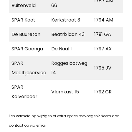
1787 AM
Jul
Buitenveld
66
SPAR Koot
Kerkstraat 3
1794 AM
Oos
De Buureton
Beatrixlaan 43
1791 GA
Den
SPAR Goenga
De Naal 1
1797 AX
Den
SPAR
Roggeslootweg
De
1795 JV
Maaltijdservice
14
Coc
SPAR
Vlamkast 15
1792 CR
Oud
Kalverboer
Een vermelding wijzigen of extra opties toevoegen? Neem dan
contact op via email.