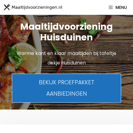
Spring
MENU
naar
inhoud
Maaltijdvoorziening
Huisduinen
Warme kant en klaar maaltijden bij tafeltje
dekje Huisduinen
BEKIJK PROEFPAKKET
AANBIEDINGEN