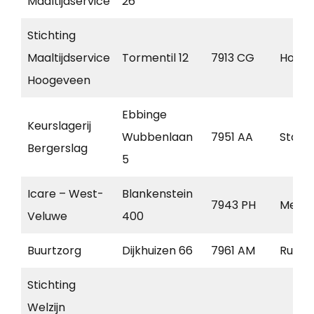
Maaltijdservice
26
Stichting
Maaltijdservice
Tormentil 12
7913 CG
Holla
Hoogeveen
Ebbinge
Keurslagerij
Wubbenlaan
7951 AA
Staph
Bergerslag
5
Icare – West-
Blankenstein
7943 PH
Mepp
Veluwe
400
Buurtzorg
Dijkhuizen 66
7961 AM
Ruine
Stichting
Welzijn