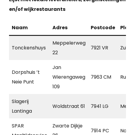
en/of wijkrestaurants
Naam
Adres
Postcode
Plaat
Meppelerweg
Tonckenshuys
7921 VR
Zuidw
22
Jan
Dorpshuis ’t
Wierengaweg
7963 CM
Ruine
Neie Punt
109
Slagerij
Woldstraat 61
7941 LG
Mepp
Lantinga
SPAR
Zwarte Dijkje
7914 PC
Noord