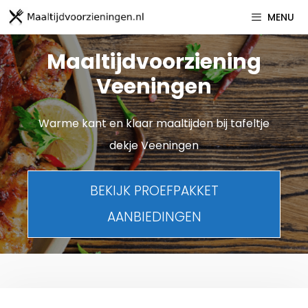
Spring
MENU
naar
inhoud
Maaltijdvoorziening
Veeningen
Warme kant en klaar maaltijden bij tafeltje
dekje Veeningen
BEKIJK PROEFPAKKET
AANBIEDINGEN