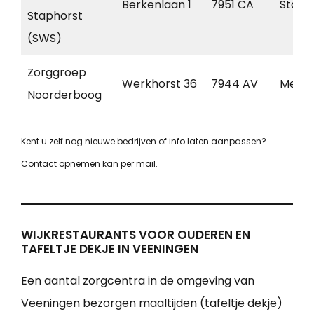
Berkenlaan 1
7951 CA
Staph
Staphorst
(SWS)
Zorggroep
Werkhorst 36
7944 AV
Mepp
Noorderboog
Kent u zelf nog nieuwe bedrijven of info laten aanpassen?
Contact opnemen kan per mail.
WIJKRESTAURANTS VOOR OUDEREN EN
TAFELTJE DEKJE IN VEENINGEN
Een aantal zorgcentra in de omgeving van
Veeningen bezorgen maaltijden (tafeltje dekje)