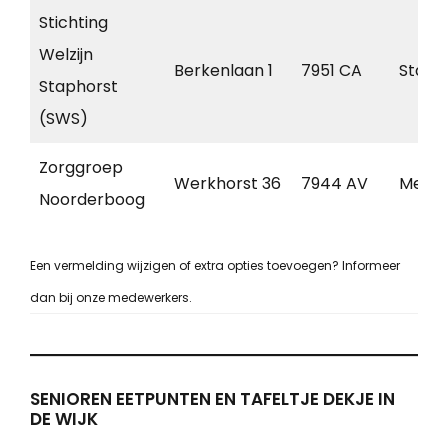
Stichting
Welzijn
Berkenlaan 1
7951 CA
Staph
Staphorst
(SWS)
Zorggroep
Werkhorst 36
7944 AV
Mepp
Noorderboog
Een vermelding wijzigen of extra opties toevoegen? Informeer
dan bij onze medewerkers.
SENIOREN EETPUNTEN EN TAFELTJE DEKJE IN
DE WIJK