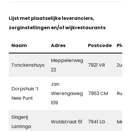
Lijst met plaatselijke leveranciers,
zorginstellingen en/of wijkrestaurants
Naam
Adres
Postcode
Plaat
Meppelerweg
Tonckenshuys
7921 VR
Zuidw
22
Jan
Dorpshuis ’t
Wierengaweg
7963 CM
Ruine
Neie Punt
109
Slagerij
Woldstraat 61
7941 LG
Mepp
Lantinga