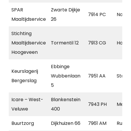
SPAR
Zwarte Dijkje
7914 PC
Noord
Maaltijdservice
26
Stichting
Maaltijdservice
Tormentil 12
7913 CG
Holla
Hoogeveen
Ebbinge
Keurslagerij
Wubbenlaan
7951 AA
Staph
Bergerslag
5
Icare – West-
Blankenstein
7943 PH
Mepp
Veluwe
400
Buurtzorg
Dijkhuizen 66
7961 AM
Ruine