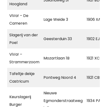
Julianaweg 31
1921 BD
Hoogland
ViVa! – De
Lage Weide 3
1906 XA
Cameren
Slagerij van der
Geesterduin 33
1902 EJ
Poel
ViVa! –
Mozartlaan 1B
1921 XC
Strammerzoom
Tafeltje dekje
Pontweg Noord 4
1921 CB
Castricum
Nieuwe
Keurslagerij
Egmonderstraatweg
1934 PA
Burger