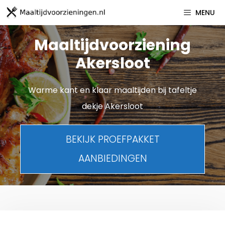
Spring
MENU
naar
inhoud
Maaltijdvoorziening
Akersloot
Warme kant en klaar maaltijden bij tafeltje
dekje Akersloot
BEKIJK PROEFPAKKET
AANBIEDINGEN