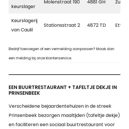
Molenstraat 190
4881 GH
Zunde
keurslager
Keurslagerij
Stationsstraat 2
4872 TD
Etten
van Caulil
Bedrijf toevoegen of een vermelding aanpassen? Maak dan
een melding bij onze klantenservice.
EEN BUURTRESTAURANT + TAFELTJE DEKJE IN
PRINSENBEEK
Verscheidene bejaardentehuizen in de streek
Prinsenbeek bezorgen maaltijden (tafeltje dekje)
en faciliteren een sociaal buurtrestaurant voor