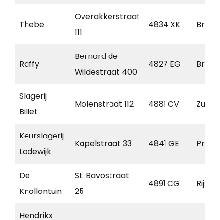
Overakkerstraat
Thebe
4834 XK
Breda
111
Bernard de
Raffy
4827 EG
Breda
Wildestraat 400
Slagerij
Molenstraat 112
4881 CV
Zunde
Billet
Keurslagerij
Kapelstraat 33
4841 GE
Prins
Lodewijk
De
St. Bavostraat
4891 CG
Rijsb
Knollentuin
25
Hendrikx