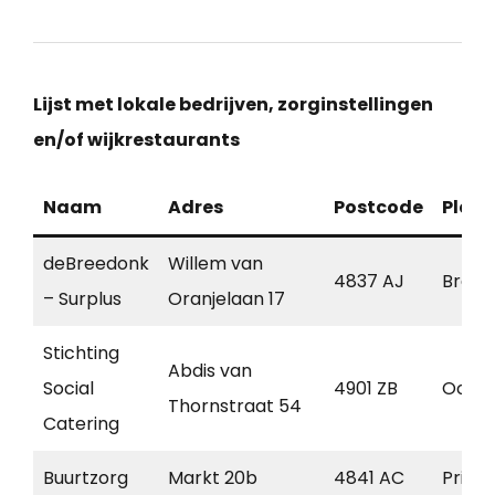
Lijst met lokale bedrijven, zorginstellingen
en/of wijkrestaurants
Naam
Adres
Postcode
Plaat
deBreedonk
Willem van
4837 AJ
Breda
– Surplus
Oranjelaan 17
Stichting
Abdis van
Social
4901 ZB
Ooste
Thornstraat 54
Catering
Buurtzorg
Markt 20b
4841 AC
Prins