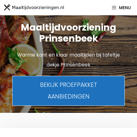
Spring
MENU
naar
inhoud
Maaltijdvoorziening
Prinsenbeek
Warme kant en klaar maaltijden bij tafeltje
dekje Prinsenbeek
BEKIJK PROEFPAKKET
AANBIEDINGEN