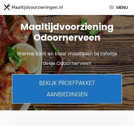
Spring
MENU
naar
inhoud
Maaltijdvoorziening
Odoornerveen
Warme kant en klaar maaltijden bij tafeltje
dekje Odoornerveen
BEKIJK PROEFPAKKET
AANBIEDINGEN