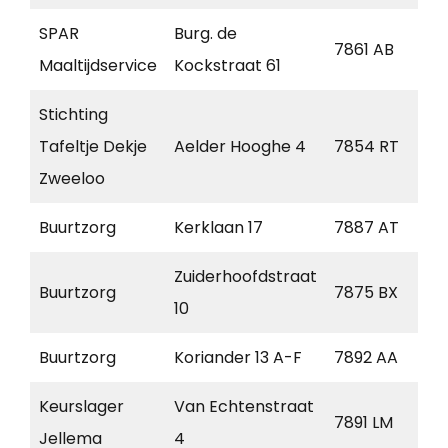
SPAR
Burg. de
7861 AB
O
Maaltijdservice
Kockstraat 61
Stichting
Tafeltje Dekje
Aelder Hooghe 4
7854 RT
A
Zweeloo
Buurtzorg
Kerklaan 17
7887 AT
Er
Zuiderhoofdstraat
Buurtzorg
7875 BX
E
10
Buurtzorg
Koriander 13 A-F
7892 AA
K
Keurslager
Van Echtenstraat
7891 LM
K
Jellema
4