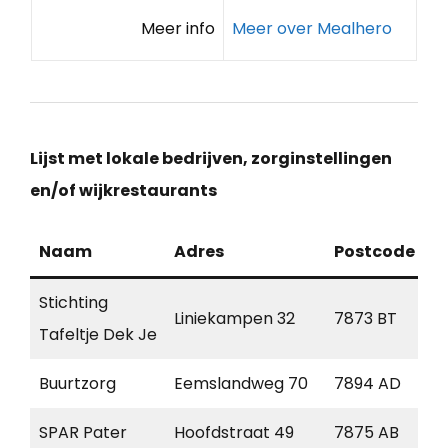
Meer info
Meer over Mealhero
Lijst met lokale bedrijven, zorginstellingen
en/of wijkrestaurants
Naam
Adres
Postcode
P
Stichting
Liniekampen 32
7873 BT
O
Tafeltje Dek Je
Buurtzorg
Eemslandweg 70
7894 AD
Z
SPAR Pater
Hoofdstraat 49
7875 AB
E