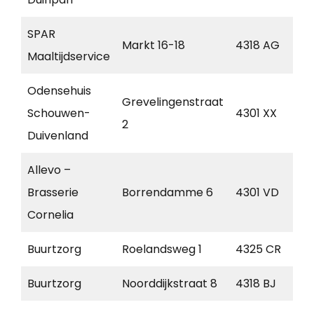
SPAR
Markt 16-18
4318 AG
B
Maaltijdservice
Odensehuis
Grevelingenstraat
Schouwen-
4301 XX
Z
2
Duivenland
Allevo –
Brasserie
Borrendamme 6
4301 VD
Z
Cornelia
Buurtzorg
Roelandsweg 1
4325 CR
R
Buurtzorg
Noorddijkstraat 8
4318 BJ
B