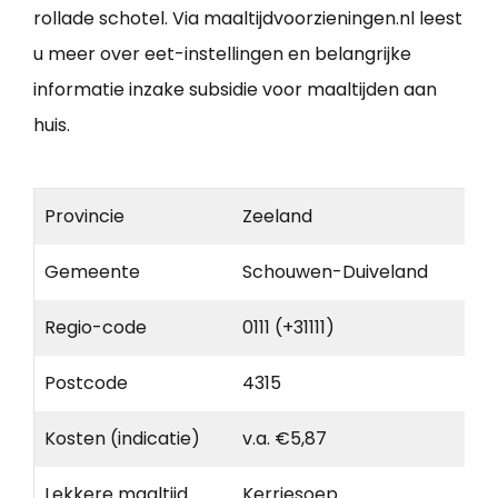
rollade schotel. Via maaltijdvoorzieningen.nl leest
u meer over eet-instellingen en belangrijke
informatie inzake subsidie voor maaltijden aan
huis.
Provincie
Zeeland
Gemeente
Schouwen-Duiveland
Regio-code
0111 (+31111)
Postcode
4315
Kosten (indicatie)
v.a. €5,87
Lekkere maaltijd
Kerriesoep