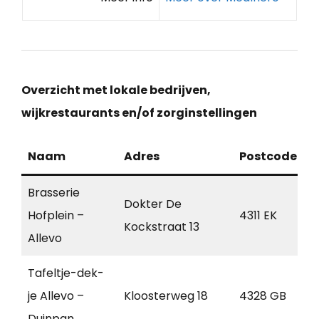
Overzicht met lokale bedrijven,
wijkrestaurants en/of zorginstellingen
Naam
Adres
Postcode
P
Brasserie
Dokter De
Hofplein –
4311 EK
B
Kockstraat 13
Allevo
Tafeltje-dek-
B
je Allevo –
Kloosterweg 18
4328 GB
H
Duinpan