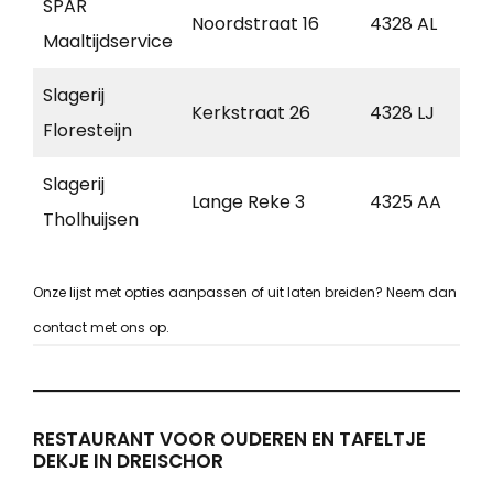
SPAR
B
Noordstraat 16
4328 AL
Maaltijdservice
H
Slagerij
B
Kerkstraat 26
4328 LJ
Floresteijn
H
Slagerij
Lange Reke 3
4325 AA
R
Tholhuijsen
Onze lijst met opties aanpassen of uit laten breiden? Neem dan
contact met ons op.
RESTAURANT VOOR OUDEREN EN TAFELTJE
DEKJE IN DREISCHOR