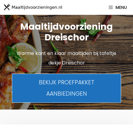
Spring
MENU
naar
inhoud
Maaltijdvoorziening
Dreischor
Warme kant en klaar maaltijden bij tafeltje
dekje Dreischor
BEKIJK PROEFPAKKET
AANBIEDINGEN