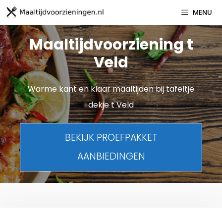
Spring
MENU
naar
inhoud
Maaltijdvoorziening t
Veld
Warme kant en klaar maaltijden bij tafeltje
dekje t Veld
BEKIJK PROEFPAKKET
AANBIEDINGEN