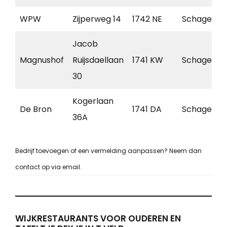
WPW
Zijperweg 14
1742 NE
Schagen
Jacob
Magnushof
Ruijsdaellaan
1741 KW
Schagen
30
Kogerlaan
De Bron
1741 DA
Schagen
36A
Bedrijf toevoegen of een vermelding aanpassen? Neem dan
contact op via email.
WIJKRESTAURANTS VOOR OUDEREN EN