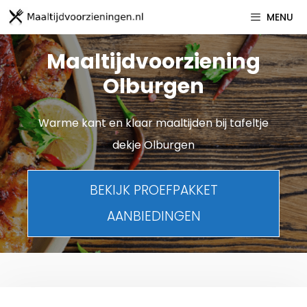
Spring
MENU
naar
inhoud
Maaltijdvoorziening
Olburgen
Warme kant en klaar maaltijden bij tafeltje
dekje Olburgen
BEKIJK PROEFPAKKET
AANBIEDINGEN