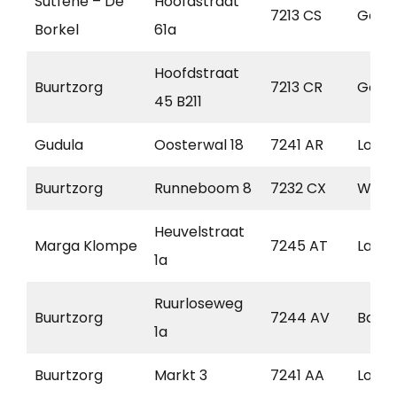
Sutfene – De
Hoofdstraat
7213 CS
Gorss
Borkel
61a
Hoofdstraat
Buurtzorg
7213 CR
Gorss
45 B211
Gudula
Oosterwal 18
7241 AR
Loch
Buurtzorg
Runneboom 8
7232 CX
Warn
Heuvelstraat
Marga Klompe
7245 AT
Laren
1a
Ruurloseweg
Buurtzorg
7244 AV
Barc
1a
Buurtzorg
Markt 3
7241 AA
Loch