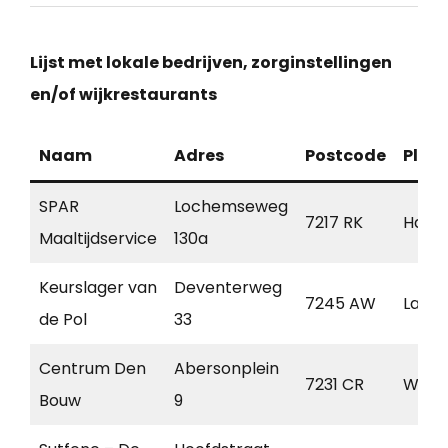
Lijst met lokale bedrijven, zorginstellingen
en/of wijkrestaurants
Naam
Adres
Postcode
Plaa
SPAR
Lochemseweg
7217 RK
Harfs
Maaltijdservice
130a
Keurslager van
Deventerweg
7245 AW
Laren
de Pol
33
Centrum Den
Abersonplein
7231 CR
Warn
Bouw
9